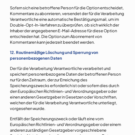
Sofern sich eine betroffene Person für die Option entscheidet,
Kommentare zu abonnieren, versendet der für die Verarbeitung
Verantwortliche eine automatische Bestätigungsmail, um im
Double-Opt-In-Verfahren zu überprüfen, ob sich wirklich der
Inhaber der angegebenen E-Mail-Adresse für diese Option
entschieden hat. Die Option zum Abonnement von
Kommentaren kann jederzeit beendet werden.
12. Routinemäßige Löschung und Sperrung von
personenbezogenen Daten
Der für die Verarbeitung Verantwortliche verarbeitet und
speichert personenbezogene Daten der betroffenen Person
nur für den Zeitraum, der zur Erreichung des
Speicherungszwecks erforderlich ist oder sofern dies durch
den Europäischen Richtlinien- und Verordnungsgeber oder
einen anderen Gesetzgeber in Gesetzen oder Vorschriften,
welchen der für die Verarbeitung Verantwortliche unterliegt,
vorgesehen wurde.
Entfällt der Speicherungszweck oder läuft eine vom
Europäischen Richtlinien- und Verordnungsgeber oder einem
anderen zuständigen Gesetzgeber vorgeschriebene