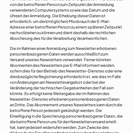
von der betroffenen Person zum Zeitpunkt der Anmeldung
verwendeten Computersystems sowie das Datum und die
Uhrzeit der Anmeldung. Die Erhebung dieser Daten ist
erforderlich, um den(möglichen) Missbrauch der E-Mail-
Adresse einer betroffenen Person zu einem späteren Zeitpunkt
nachvollziehen zu können und dient deshalb der rechtlichen
Absicherung des für die Verarbeitung Verantwortlichen.
Die im Rahmen einer Anmeldung zum Newsletter erhobenen
personenbezogenen Daten werden ausschließlich zum
Versand unseres Newsletters verwendet. Ferner könnten
Abonnenten des Newsletters per E-Mail informiert werden,
sofern dies für den Betrieb des Newsletter-Dienstes oder eine
diesbezügliche Registrierung erforderlich ist, wie dies im Falle
von Änderungen am Newsletterangebot oder bei der
Veränderung der technischen Gegebenheiten der Fall sein
könnte. Es erfolgt keine Weitergabe der im Rahmen des
Newsletter-Dienstes erhobenen personenbezogenen Daten
an Dritte. Das Abonnement unseres Newsletters kann durch die
betroffene Person jederzeit gekündigt werden. Die
Einwilligung in die Speicherung personenbezogener Daten, die
die betroffene Person uns für den Newsletterversand erteilt
hat, kann jederzeit widerrufen werden. Zum Zwecke des