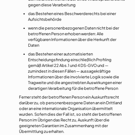
gegen diese Verarbeitung
das Bestehen eines Beschwerderechts bei einer
Aufsichtsbehörde
wenn die personenbezogenen Daten nicht bei der
betroffenen Person erhoben werden: Alle
verfügbaren Informationen über die Herkunft der
Daten
das Bestehen einer automatisierten
Entscheidungsfindung einschließlich Profiling
gemäß Artikel 22 Abs.1 und 4 DS-GVO und —
zumindest in diesen Fällen — aussagekräftige
Informationen über die involvierte Logik sowie die
Tragweite und die angestrebten Auswirkungen einer
derartigen Verarbeitung für die betroffene Person
Ferner steht der betroffenen Person ein Auskunftsrecht
darüber zu, ob personenbezogene Daten an ein Drittland
oder an eine internationale Organisation übermittelt
wurden. Sofern dies der Fall ist, so steht der betroffenen
Person im Übrigen das Recht zu, Auskunft über die
geeigneten Garantien im Zusammenhang mit der
Übermittlung zu erhalten.