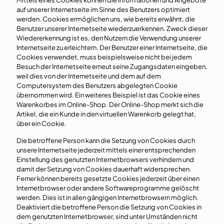
Mittels eines Cookies können die Informationen und Angebote
auf unserer Internetseite im Sinne des Benutzers optimiert
werden. Cookies ermöglichen uns, wie bereits erwähnt, die
Benutzer unserer Internetseite wiederzuerkennen. Zweck dieser
Wiedererkennung ist es, den Nutzern die Verwendung unserer
Internetseite zu erleichtern. Der Benutzer einer Internetseite, die
Cookies verwendet, muss beispielsweise nicht bei jedem
Besuch der Internetseite erneut seine Zugangsdaten eingeben,
weil dies von der Internetseite und dem auf dem
Computersystem des Benutzers abgelegten Cookie
übernommen wird. Ein weiteres Beispiel ist das Cookie eines
Warenkorbes im Online-Shop. Der Online-Shop merkt sich die
Artikel, die ein Kunde in den virtuellen Warenkorb gelegt hat,
über ein Cookie.
Die betroffene Person kann die Setzung von Cookies durch
unsere Internetseite jederzeit mittels einer entsprechenden
Einstellung des genutzten Internetbrowsers verhindern und
damit der Setzung von Cookies dauerhaft widersprechen.
Ferner können bereits gesetzte Cookies jederzeit über einen
Internetbrowser oder andere Softwareprogramme gelöscht
werden. Dies ist in allen gängigen Internetbrowsern möglich.
Deaktiviert die betroffene Person die Setzung von Cookies in
dem genutzten Internetbrowser, sind unter Umständen nicht