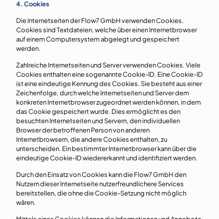
4. Cookies
Die Internetseiten der Flow7 GmbH verwenden Cookies.
Cookies sind Textdateien, welche über einen Internetbrowser
auf einem Computersystem abgelegt und gespeichert
werden.
Zahlreiche Internetseiten und Server verwenden Cookies. Viele
Cookies enthalten eine sogenannte Cookie-ID. Eine Cookie-ID
ist eine eindeutige Kennung des Cookies. Sie besteht aus einer
Zeichenfolge, durch welche Internetseiten und Server dem
konkreten Internetbrowser zugeordnet werden können, in dem
das Cookie gespeichert wurde. Dies ermöglicht es den
besuchten Internetseiten und Servern, den individuellen
Browser der betroffenen Person von anderen
Internetbrowsern, die andere Cookies enthalten, zu
unterscheiden. Ein bestimmter Internetbrowser kann über die
eindeutige Cookie-ID wiedererkannt und identifiziert werden.
Durch den Einsatz von Cookies kann die Flow7 GmbH den
Nutzern dieser Internetseite nutzerfreundlichere Services
bereitstellen, die ohne die Cookie-Setzung nicht möglich
wären.