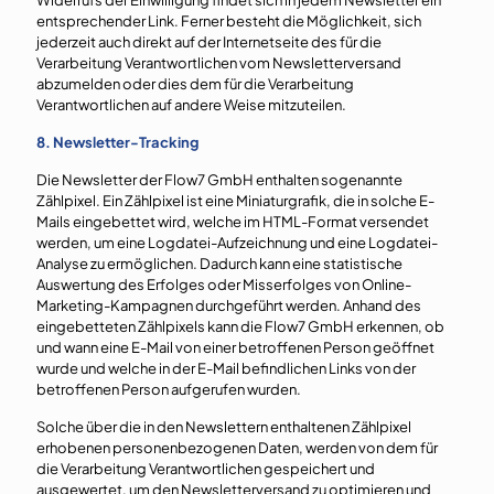
Widerrufs der Einwilligung findet sich in jedem Newsletter ein
entsprechender Link. Ferner besteht die Möglichkeit, sich
jederzeit auch direkt auf der Internetseite des für die
Verarbeitung Verantwortlichen vom Newsletterversand
abzumelden oder dies dem für die Verarbeitung
Verantwortlichen auf andere Weise mitzuteilen.
8. Newsletter-Tracking
Die Newsletter der Flow7 GmbH enthalten sogenannte
Zählpixel. Ein Zählpixel ist eine Miniaturgrafik, die in solche E-
Mails eingebettet wird, welche im HTML-Format versendet
werden, um eine Logdatei-Aufzeichnung und eine Logdatei-
Analyse zu ermöglichen. Dadurch kann eine statistische
Auswertung des Erfolges oder Misserfolges von Online-
Marketing-Kampagnen durchgeführt werden. Anhand des
eingebetteten Zählpixels kann die Flow7 GmbH erkennen, ob
und wann eine E-Mail von einer betroffenen Person geöffnet
wurde und welche in der E-Mail befindlichen Links von der
betroffenen Person aufgerufen wurden.
Solche über die in den Newslettern enthaltenen Zählpixel
erhobenen personenbezogenen Daten, werden von dem für
die Verarbeitung Verantwortlichen gespeichert und
ausgewertet, um den Newsletterversand zu optimieren und