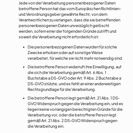
Jede von der Verarbeitung personenbezogener Daten
betroffene Person hat das vom Europäischen Richtlinien-
und Verordnungsgeber gewährte Recht, von dem
Verantwortlichen zu verlangen, dass die sie betreffenden
personenbezogenen Daten unverzüglich gelöscht
werden, sofern einer der folgenden Gründe zutrifft und
soweit die Verarbeitung nicht erforderlich ist:
Die personenbezogenen Daten wurden für solche
Zwecke erhoben oder auf sonstige Weise
verarbeitet, für welche sie nicht mehr notwendig sind.
Die betroffene Person widerruft ihre Einwilligung, auf
die sich die Verarbeitung gemäß Art. 6 Abs. 1
Buchstabe a DS-GVO oder Art. 9 Abs. 2 Buchstabe a
DS-GVO stützte, und es fehlt an einer anderweitigen
Rechtsgrundlage für die Verarbeitung.
Die betroffene Person legt gemäß Art. 21 Abs. 1 DS-
GVO Widerspruch gegen die Verarbeitung ein, und es
liegen keine vorrangigen berechtigten Gründe für die
Verarbeitung vor, oder die betroffene Person legt
gemäß Art. 21 Abs. 2 DS-GVO Widerspruch gegen
die Verarbeitung ein.