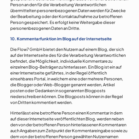
Person an den für die Verarbeitung Verantwortlichen
übermittelten personenbezogenen Daten werden für Zwecke
der Bearbeitung oder der Kontaktaufnahme zur betroffenen
Person gespeichert. Es erfolgt keine Weitergabe dieser
personenbezogenen Daten an Dritte.
10. Kommentarfunktion im Blog auf der Internetseite
Die Flow7 GmbH bietet den Nutzern auf einem Blog, der sich
auf der Internetseite des für die Verarbeitung Verantwortlichen
befindet, die Möglichkeit, individuelle Kommentare zu
einzelnen Blog-Beiträgen zu hinterlassen. Ein Blog ist ein auf
einer Internetseite geführtes, in der Regel öffentlich
einsehbares Portal, in welchem eine oder mehrere Personen,
die Blogger oder Web-Blogger genannt werden, Artikel
posten oder Gedanken in sogenannten Blogposts
niederschreiben können. Die Blogposts können in der Regel
von Dritten kommentiert werden.
Hinterlässt eine betroffene Person einen Kommentar in dem
auf dieser Internetseite veröffentlichten Blog, werden neben
den von der betroffenen Person hinterlassenen Kommentaren
auch Angaben zum Zeitpunkt der Kommentareingabe sowie zu
dem von der betroffenen Person gewählten Nutzernamen