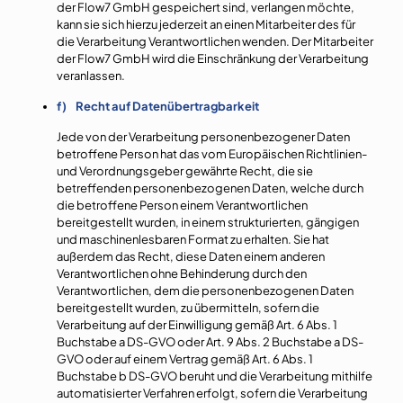
der Flow7 GmbH gespeichert sind, verlangen möchte,
kann sie sich hierzu jederzeit an einen Mitarbeiter des für
die Verarbeitung Verantwortlichen wenden. Der Mitarbeiter
der Flow7 GmbH wird die Einschränkung der Verarbeitung
veranlassen.
f) Recht auf Datenübertragbarkeit
Jede von der Verarbeitung personenbezogener Daten
betroffene Person hat das vom Europäischen Richtlinien-
und Verordnungsgeber gewährte Recht, die sie
betreffenden personenbezogenen Daten, welche durch
die betroffene Person einem Verantwortlichen
bereitgestellt wurden, in einem strukturierten, gängigen
und maschinenlesbaren Format zu erhalten. Sie hat
außerdem das Recht, diese Daten einem anderen
Verantwortlichen ohne Behinderung durch den
Verantwortlichen, dem die personenbezogenen Daten
bereitgestellt wurden, zu übermitteln, sofern die
Verarbeitung auf der Einwilligung gemäß Art. 6 Abs. 1
Buchstabe a DS-GVO oder Art. 9 Abs. 2 Buchstabe a DS-
GVO oder auf einem Vertrag gemäß Art. 6 Abs. 1
Buchstabe b DS-GVO beruht und die Verarbeitung mithilfe
automatisierter Verfahren erfolgt, sofern die Verarbeitung