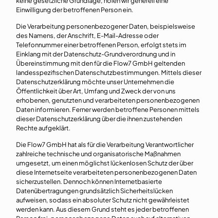
keine gesetzliche Grundlage, holen wir generell eine
Einwilligung der betroffenen Person ein.
Die Verarbeitung personenbezogener Daten, beispielsweise
des Namens, der Anschrift, E-Mail-Adresse oder
Telefonnummer einer betroffenen Person, erfolgt stets im
Einklang mit der Datenschutz-Grundverordnung und in
Übereinstimmung mit den für die Flow7 GmbH geltenden
landesspezifischen Datenschutzbestimmungen. Mittels dieser
Datenschutzerklärung möchte unser Unternehmen die
Öffentlichkeit über Art, Umfang und Zweck der von uns
erhobenen, genutzten und verarbeiteten personenbezogenen
Daten informieren. Ferner werden betroffene Personen mittels
dieser Datenschutzerklärung über die ihnen zustehenden
Rechte aufgeklärt.
Die Flow7 GmbH hat als für die Verarbeitung Verantwortlicher
zahlreiche technische und organisatorische Maßnahmen
umgesetzt, um einen möglichst lückenlosen Schutz der über
diese Internetseite verarbeiteten personenbezogenen Daten
sicherzustellen. Dennoch können Internetbasierte
Datenübertragungen grundsätzlich Sicherheitslücken
aufweisen, sodass ein absoluter Schutz nicht gewährleistet
werden kann. Aus diesem Grund steht es jeder betroffenen