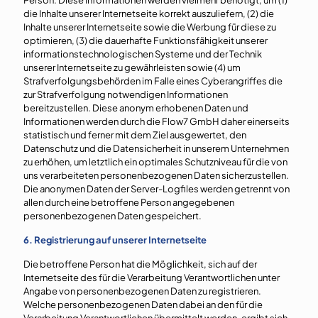
Person. Diese Informationen werden vielmehr benötigt, um (1)
die Inhalte unserer Internetseite korrekt auszuliefern, (2) die
Inhalte unserer Internetseite sowie die Werbung für diese zu
optimieren, (3) die dauerhafte Funktionsfähigkeit unserer
informationstechnologischen Systeme und der Technik
unserer Internetseite zu gewährleisten sowie (4) um
Strafverfolgungsbehörden im Falle eines Cyberangriffes die
zur Strafverfolgung notwendigen Informationen
bereitzustellen. Diese anonym erhobenen Daten und
Informationen werden durch die Flow7 GmbH daher einerseits
statistisch und ferner mit dem Ziel ausgewertet, den
Datenschutz und die Datensicherheit in unserem Unternehmen
zu erhöhen, um letztlich ein optimales Schutzniveau für die von
uns verarbeiteten personenbezogenen Daten sicherzustellen.
Die anonymen Daten der Server-Logfiles werden getrennt von
allen durch eine betroffene Person angegebenen
personenbezogenen Daten gespeichert.
6. Registrierung auf unserer Internetseite
Die betroffene Person hat die Möglichkeit, sich auf der
Internetseite des für die Verarbeitung Verantwortlichen unter
Angabe von personenbezogenen Daten zu registrieren.
Welche personenbezogenen Daten dabei an den für die