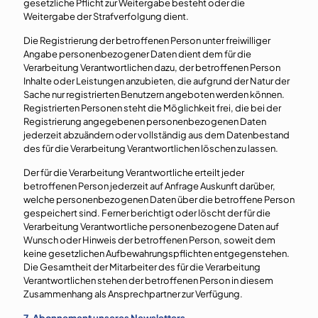
gesetzliche Pflicht zur Weitergabe besteht oder die
Weitergabe der Strafverfolgung dient.
Die Registrierung der betroffenen Person unter freiwilliger
Angabe personenbezogener Daten dient dem für die
Verarbeitung Verantwortlichen dazu, der betroffenen Person
Inhalte oder Leistungen anzubieten, die aufgrund der Natur der
Sache nur registrierten Benutzern angeboten werden können.
Registrierten Personen steht die Möglichkeit frei, die bei der
Registrierung angegebenen personenbezogenen Daten
jederzeit abzuändern oder vollständig aus dem Datenbestand
des für die Verarbeitung Verantwortlichen löschen zu lassen.
Der für die Verarbeitung Verantwortliche erteilt jeder
betroffenen Person jederzeit auf Anfrage Auskunft darüber,
welche personenbezogenen Daten über die betroffene Person
gespeichert sind. Ferner berichtigt oder löscht der für die
Verarbeitung Verantwortliche personenbezogene Daten auf
Wunsch oder Hinweis der betroffenen Person, soweit dem
keine gesetzlichen Aufbewahrungspflichten entgegenstehen.
Die Gesamtheit der Mitarbeiter des für die Verarbeitung
Verantwortlichen stehen der betroffenen Person in diesem
Zusammenhang als Ansprechpartner zur Verfügung.