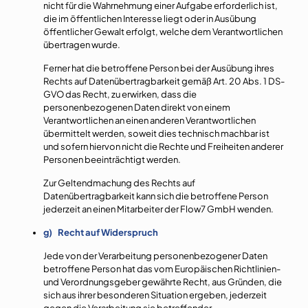
nicht für die Wahrnehmung einer Aufgabe erforderlich ist,
die im öffentlichen Interesse liegt oder in Ausübung
öffentlicher Gewalt erfolgt, welche dem Verantwortlichen
übertragen wurde.
Ferner hat die betroffene Person bei der Ausübung ihres
Rechts auf Datenübertragbarkeit gemäß Art. 20 Abs. 1 DS-
GVO das Recht, zu erwirken, dass die
personenbezogenen Daten direkt von einem
Verantwortlichen an einen anderen Verantwortlichen
übermittelt werden, soweit dies technisch machbar ist
und sofern hiervon nicht die Rechte und Freiheiten anderer
Personen beeinträchtigt werden.
Zur Geltendmachung des Rechts auf
Datenübertragbarkeit kann sich die betroffene Person
jederzeit an einen Mitarbeiter der Flow7 GmbH wenden.
g) Recht auf Widerspruch
Jede von der Verarbeitung personenbezogener Daten
betroffene Person hat das vom Europäischen Richtlinien-
und Verordnungsgeber gewährte Recht, aus Gründen, die
sich aus ihrer besonderen Situation ergeben, jederzeit