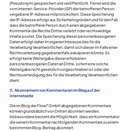
(Pseudonym) gespeichert und veröffentlicht. Ferner wird die
vom Internet-Service-Provider (ISP) der betroffenen Person
vergebene IP-Adresse mitprotokolliert. Diese Speicherung
der IP-Adresse erfolgt aus Sicherheitsgründen und für den Fall,
dass die betroffene Person durch einen abgegebenen
Kommentar die Rechte Dritter verletzt oder rechtswidrige
Inhalte postet. Die Speicherung dieser personenbezogenen
Daten erfolgt daher im eigenen Interesse des für die
Verarbeitung Verantwortlichen, damit sich dieser im Falle einer
Rechtsverletzung gegebenenfalls exkulpieren könnte. Es
erfolgt keine Weitergabe dieser erhobenen
personenbezogenen Daten an Dritte, sofern eine solche
Weitergabe nicht gesetzlich vorgeschrieben ist oder der
Rechtsverteidigung des für die Verarbeitung Verantwortlichen
dient.
11. Abonnement von Kommentaren im Blog auf der
Internetseite
Die im Blog der Flow7 GmbH abgegebenen Kommentare
können grundsätzlich von Dritten abonniert werden.
Insbesondere besteht die Möglichkeit, dass ein Kommentator
die seinem Kommentar nachfolgenden Kommentare zu einem
bestimmten Blog-Beitrag abonniert.