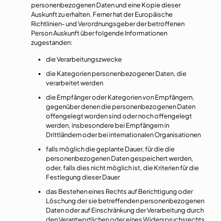
personenbezogenen Daten und eine Kopie dieser
Auskunft zu erhalten. Ferner hat der Europäische
Richtlinien- und Verordnungsgeber der betroffenen
Person Auskunft über folgende Informationen
zugestanden:
die Verarbeitungszwecke
die Kategorien personenbezogener Daten, die
verarbeitet werden
die Empfänger oder Kategorien von Empfängern,
gegenüber denen die personenbezogenen Daten
offengelegt worden sind oder noch offengelegt
werden, insbesondere bei Empfängern in
Drittländern oder bei internationalen Organisationen
falls möglich die geplante Dauer, für die die
personenbezogenen Daten gespeichert werden,
oder, falls dies nicht möglich ist, die Kriterien für die
Festlegung dieser Dauer
das Bestehen eines Rechts auf Berichtigung oder
Löschung der sie betreffenden personenbezogenen
Daten oder auf Einschränkung der Verarbeitung durch
den Verantwortlichen oder eines Widerspruchsrechts