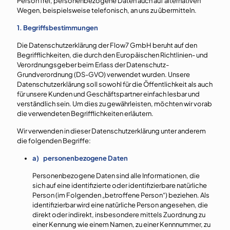
Person frei, personenbezogene Daten auch auf alternativen
Wegen, beispielsweise telefonisch, an uns zu übermitteln.
1. Begriffsbestimmungen
Die Datenschutzerklärung der Flow7 GmbH beruht auf den
Begrifflichkeiten, die durch den Europäischen Richtlinien- und
Verordnungsgeber beim Erlass der Datenschutz-
Grundverordnung (DS-GVO) verwendet wurden. Unsere
Datenschutzerklärung soll sowohl für die Öffentlichkeit als auch
für unsere Kunden und Geschäftspartner einfach lesbar und
verständlich sein. Um dies zu gewährleisten, möchten wir vorab
die verwendeten Begrifflichkeiten erläutern.
Wir verwenden in dieser Datenschutzerklärung unter anderem
die folgenden Begriffe:
a) personenbezogene Daten
Personenbezogene Daten sind alle Informationen, die
sich auf eine identifizierte oder identifizierbare natürliche
Person (im Folgenden „betroffene Person“) beziehen. Als
identifizierbar wird eine natürliche Person angesehen, die
direkt oder indirekt, insbesondere mittels Zuordnung zu
einer Kennung wie einem Namen, zu einer Kennnummer, zu