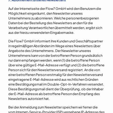
7. Abonnement unseres Newsletters
Auf der Internetseite der Flow7 GmbH wird den Benutzern die
Möglichkeit eingeräumt, den Newsletter unseres
Unternehmens zu abonnieren. Welche personenbezogenen
Daten bei der Bestellung des Newsletters an den für die
Verarbeitung Verantwortlichen übermittelt werden, ergibt sich
aus der hierzu verwendeten Eingabemaske.
Die Flow7 GmbH informiert ihre Kunden und Geschäftspartner
in regelmäßigen Abständen im Wege eines Newsletters über
Angebote des Unternehmens. Der Newsletter unseres
Unternehmens kann von der betroffenen Person grundsätzlich
nur dann empfangen werden, wenn (1) die betroffene Person
über eine gültige E-Mail-Adresse verfügt und (2) die betroffene
Person sich für den Newsletterversand registriert. An die von
einer betroffenen Person erstmalig für den Newsletterversand
eingetragene E-Mail-Adresse wird aus rechtlichen Gründen
eine Bestätigungsmail im Double-Opt-In-Verfahren versendet.
Diese Bestätigungsmail dient der Überprüfung, ob der Inhaber
der E-Mail-Adresse als betroffene Person den Empfang des
Newsletters autorisiert hat.
Bei der Anmeldung zum Newsletter speichern wir ferner die
vom Internet-Service-Provider (ISP) vergebene IP-Adresse des