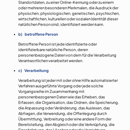
Standortdaten, zu einer Online-Kennung oder zu einem
oder mehreren besonderen Merkmalen, die Ausdruck der
physischen, physiologischen, genetischen, psychischen,
wirtschaftlichen, kulturellen oder sozialen Identität dieser
natürlichen Person sind, identifiziert werden kann.
b) betroffene Person
Betroffene Person ist jede identifizierte oder
identifizierbare natürliche Person, deren
personenbezogene Daten von dem für die Verarbeitung
Verantwortlichen verarbeitet werden.
c) Verarbeitung
Verarbeitung ist jeder mit oder ohne Hilfe automatisierter
Verfahren ausgeführte Vorgang oder jede solche
Vorgangsreihe im Zusammenhang mit
personenbezogenen Daten wie das Erheben, das
Erfassen, die Organisation, das Ordnen, die Speicherung,
die Anpassung oder Veränderung, das Auslesen, das
Abfragen, die Verwendung, die Offenlegung durch
Übermittlung, Verbreitung oder eine andere Form der
Bereitstellung, den Abgleich oder die Verknüpfung, die