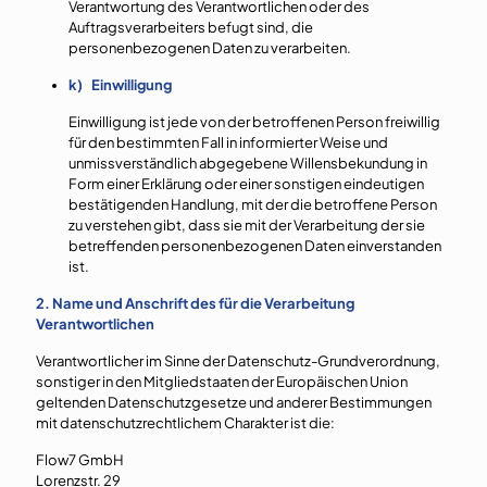
Verantwortung des Verantwortlichen oder des
Auftragsverarbeiters befugt sind, die
personenbezogenen Daten zu verarbeiten.
k) Einwilligung
Einwilligung ist jede von der betroffenen Person freiwillig
für den bestimmten Fall in informierter Weise und
unmissverständlich abgegebene Willensbekundung in
Form einer Erklärung oder einer sonstigen eindeutigen
bestätigenden Handlung, mit der die betroffene Person
zu verstehen gibt, dass sie mit der Verarbeitung der sie
betreffenden personenbezogenen Daten einverstanden
ist.
2. Name und Anschrift des für die Verarbeitung
Verantwortlichen
Verantwortlicher im Sinne der Datenschutz-Grundverordnung,
sonstiger in den Mitgliedstaaten der Europäischen Union
geltenden Datenschutzgesetze und anderer Bestimmungen
mit datenschutzrechtlichem Charakter ist die:
Flow7 GmbH
Lorenzstr. 29