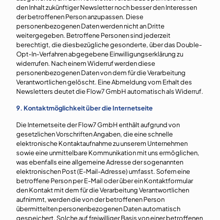
den Inhalt zukünftiger Newsletter noch besser den Interessen
der betroffenen Person anzupassen. Diese
personenbezogenen Daten werden nicht an Dritte
weitergegeben. Betroffene Personen sind jederzeit
berechtigt, die diesbezügliche gesonderte, über das Double-
Opt-In-Verfahren abgegebene Einwilligungserklärung zu
widerrufen. Nach einem Widerruf werden diese
personenbezogenen Daten von dem für die Verarbeitung
Verantwortlichen gelöscht. Eine Abmeldung vom Erhalt des
Newsletters deutet die Flow7 GmbH automatisch als Widerruf.
9. Kontaktmöglichkeit über die Internetseite
Die Internetseite der Flow7 GmbH enthält aufgrund von
gesetzlichen Vorschriften Angaben, die eine schnelle
elektronische Kontaktaufnahme zu unserem Unternehmen
sowie eine unmittelbare Kommunikation mit uns ermöglichen,
was ebenfalls eine allgemeine Adresse der sogenannten
elektronischen Post (E-Mail-Adresse) umfasst. Sofern eine
betroffene Person per E-Mail oder über ein Kontaktformular
den Kontakt mit dem für die Verarbeitung Verantwortlichen
aufnimmt, werden die von der betroffenen Person
übermittelten personenbezogenen Daten automatisch
gespeichert. Solche auf freiwilliger Basis von einer betroffenen