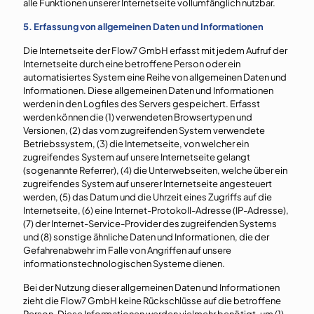
alle Funktionen unserer Internetseite vollumfänglich nutzbar.
5. Erfassung von allgemeinen Daten und Informationen
Die Internetseite der Flow7 GmbH erfasst mit jedem Aufruf der
Internetseite durch eine betroffene Person oder ein
automatisiertes System eine Reihe von allgemeinen Daten und
Informationen. Diese allgemeinen Daten und Informationen
werden in den Logfiles des Servers gespeichert. Erfasst
werden können die (1) verwendeten Browsertypen und
Versionen, (2) das vom zugreifenden System verwendete
Betriebssystem, (3) die Internetseite, von welcher ein
zugreifendes System auf unsere Internetseite gelangt
(sogenannte Referrer), (4) die Unterwebseiten, welche über ein
zugreifendes System auf unserer Internetseite angesteuert
werden, (5) das Datum und die Uhrzeit eines Zugriffs auf die
Internetseite, (6) eine Internet-Protokoll-Adresse (IP-Adresse),
(7) der Internet-Service-Provider des zugreifenden Systems
und (8) sonstige ähnliche Daten und Informationen, die der
Gefahrenabwehr im Falle von Angriffen auf unsere
informationstechnologischen Systeme dienen.
Bei der Nutzung dieser allgemeinen Daten und Informationen
zieht die Flow7 GmbH keine Rückschlüsse auf die betroffene