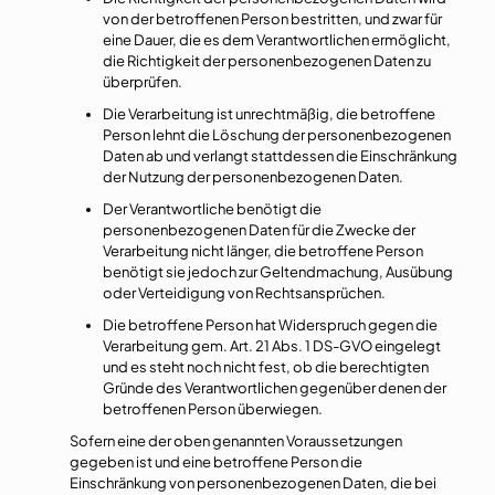
von der betroffenen Person bestritten, und zwar für
eine Dauer, die es dem Verantwortlichen ermöglicht,
die Richtigkeit der personenbezogenen Daten zu
überprüfen.
Die Verarbeitung ist unrechtmäßig, die betroffene
Person lehnt die Löschung der personenbezogenen
Daten ab und verlangt stattdessen die Einschränkung
der Nutzung der personenbezogenen Daten.
Der Verantwortliche benötigt die
personenbezogenen Daten für die Zwecke der
Verarbeitung nicht länger, die betroffene Person
benötigt sie jedoch zur Geltendmachung, Ausübung
oder Verteidigung von Rechtsansprüchen.
Die betroffene Person hat Widerspruch gegen die
Verarbeitung gem. Art. 21 Abs. 1 DS-GVO eingelegt
und es steht noch nicht fest, ob die berechtigten
Gründe des Verantwortlichen gegenüber denen der
betroffenen Person überwiegen.
Sofern eine der oben genannten Voraussetzungen
gegeben ist und eine betroffene Person die
Einschränkung von personenbezogenen Daten, die bei