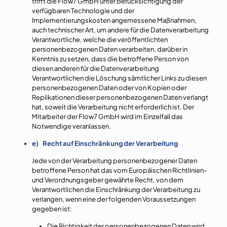
trifft die Flow7 GmbH unter Berücksichtigung der
verfügbaren Technologie und der
Implementierungskosten angemessene Maßnahmen,
auch technischer Art, um andere für die Datenverarbeitung
Verantwortliche, welche die veröffentlichten
personenbezogenen Daten verarbeiten, darüber in
Kenntnis zu setzen, dass die betroffene Person von
diesen anderen für die Datenverarbeitung
Verantwortlichen die Löschung sämtlicher Links zu diesen
personenbezogenen Daten oder von Kopien oder
Replikationen dieser personenbezogenen Daten verlangt
hat, soweit die Verarbeitung nicht erforderlich ist. Der
Mitarbeiter der Flow7 GmbH wird im Einzelfall das
Notwendige veranlassen.
e) Recht auf Einschränkung der Verarbeitung
Jede von der Verarbeitung personenbezogener Daten
betroffene Person hat das vom Europäischen Richtlinien-
und Verordnungsgeber gewährte Recht, von dem
Verantwortlichen die Einschränkung der Verarbeitung zu
verlangen, wenn eine der folgenden Voraussetzungen
gegeben ist:
Die Richtigkeit der personenbezogenen Daten wird