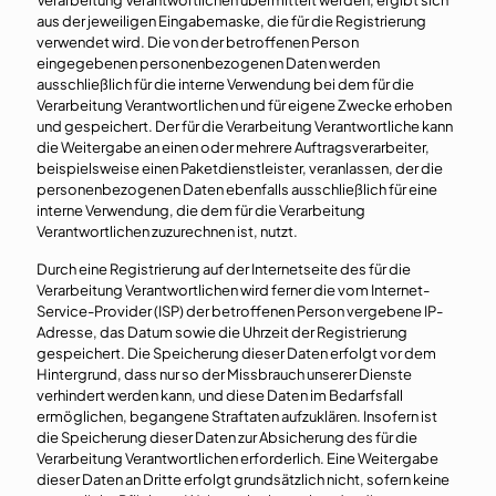
Verarbeitung Verantwortlichen übermittelt werden, ergibt sich
aus der jeweiligen Eingabemaske, die für die Registrierung
verwendet wird. Die von der betroffenen Person
eingegebenen personenbezogenen Daten werden
ausschließlich für die interne Verwendung bei dem für die
Verarbeitung Verantwortlichen und für eigene Zwecke erhoben
und gespeichert. Der für die Verarbeitung Verantwortliche kann
die Weitergabe an einen oder mehrere Auftragsverarbeiter,
beispielsweise einen Paketdienstleister, veranlassen, der die
personenbezogenen Daten ebenfalls ausschließlich für eine
interne Verwendung, die dem für die Verarbeitung
Verantwortlichen zuzurechnen ist, nutzt.
Durch eine Registrierung auf der Internetseite des für die
Verarbeitung Verantwortlichen wird ferner die vom Internet-
Service-Provider (ISP) der betroffenen Person vergebene IP-
Adresse, das Datum sowie die Uhrzeit der Registrierung
gespeichert. Die Speicherung dieser Daten erfolgt vor dem
Hintergrund, dass nur so der Missbrauch unserer Dienste
verhindert werden kann, und diese Daten im Bedarfsfall
ermöglichen, begangene Straftaten aufzuklären. Insofern ist
die Speicherung dieser Daten zur Absicherung des für die
Verarbeitung Verantwortlichen erforderlich. Eine Weitergabe
dieser Daten an Dritte erfolgt grundsätzlich nicht, sofern keine