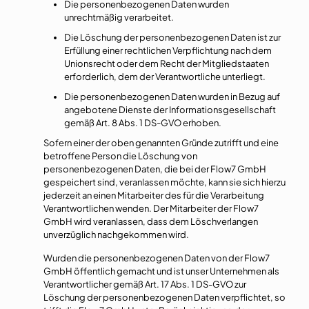
Die personenbezogenen Daten wurden
unrechtmäßig verarbeitet.
Die Löschung der personenbezogenen Daten ist zur
Erfüllung einer rechtlichen Verpflichtung nach dem
Unionsrecht oder dem Recht der Mitgliedstaaten
erforderlich, dem der Verantwortliche unterliegt.
Die personenbezogenen Daten wurden in Bezug auf
angebotene Dienste der Informationsgesellschaft
gemäß Art. 8 Abs. 1 DS-GVO erhoben.
Sofern einer der oben genannten Gründe zutrifft und eine
betroffene Person die Löschung von
personenbezogenen Daten, die bei der Flow7 GmbH
gespeichert sind, veranlassen möchte, kann sie sich hierzu
jederzeit an einen Mitarbeiter des für die Verarbeitung
Verantwortlichen wenden. Der Mitarbeiter der Flow7
GmbH wird veranlassen, dass dem Löschverlangen
unverzüglich nachgekommen wird.
Wurden die personenbezogenen Daten von der Flow7
GmbH öffentlich gemacht und ist unser Unternehmen als
Verantwortlicher gemäß Art. 17 Abs. 1 DS-GVO zur
Löschung der personenbezogenen Daten verpflichtet, so