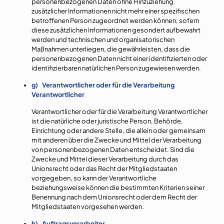
personenbezogenen Daten ohne Hinzuziehung
zusätzlicher Informationen nicht mehr einer spezifischen
betroffenen Person zugeordnet werden können, sofern
diese zusätzlichen Informationen gesondert aufbewahrt
werden und technischen und organisatorischen
Maßnahmen unterliegen, die gewährleisten, dass die
personenbezogenen Daten nicht einer identifizierten oder
identifizierbaren natürlichen Person zugewiesen werden.
g) Verantwortlicher oder für die Verarbeitung
Verantwortlicher
Verantwortlicher oder für die Verarbeitung Verantwortlicher
ist die natürliche oder juristische Person, Behörde,
Einrichtung oder andere Stelle, die allein oder gemeinsam
mit anderen über die Zwecke und Mittel der Verarbeitung
von personenbezogenen Daten entscheidet. Sind die
Zwecke und Mittel dieser Verarbeitung durch das
Unionsrecht oder das Recht der Mitgliedstaaten
vorgegeben, so kann der Verantwortliche
beziehungsweise können die bestimmten Kriterien seiner
Benennung nach dem Unionsrecht oder dem Recht der
Mitgliedstaaten vorgesehen werden.
h) Auftragsverarbeiter