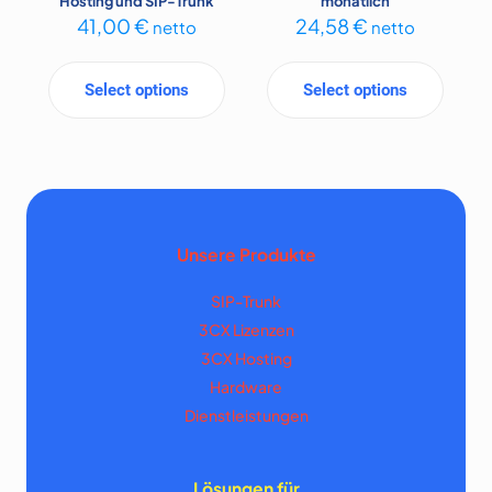
Hosting und SIP-Trunk
monatlich
41,00
€
24,58
€
netto
netto
Select options
Select options
Unsere Produkte
SIP-Trunk
3CX Lizenzen
3CX Hosting
Hardware
Dienstleistungen
Lösungen für