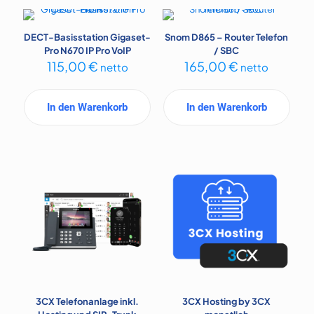
DECT-Basisstation Gigaset-
Snom D865 – Router Telefon
Pro N670 IP Pro VoIP
/ SBC
115,00
€
165,00
€
netto
netto
In den Warenkorb
In den Warenkorb
3CX Telefonanlage inkl.
3CX Hosting by 3CX