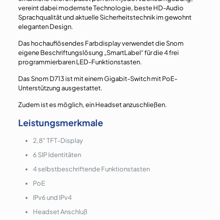
vereint dabei modernste Technologie, beste HD-Audio
Sprachqualität und aktuelle Sicherheitstechnik im gewohnt
eleganten Design.
Das hochauflösendes Farbdisplay verwendet die Snom
eigene Beschriftungslösung „SmartLabel“ für die 4 frei
programmierbaren LED-Funktionstasten.
Das Snom D713 ist mit einem Gigabit-Switch mit PoE-
Unterstützung ausgestattet.
Zudem ist es möglich, ein Headset anzuschließen.
Leistungsmerkmale
2,8″ TFT-Display
6 SIP Identitäten
4 selbstbeschriftende Funktionstasten
PoE
IPv6 und IPv4
Headset Anschluß