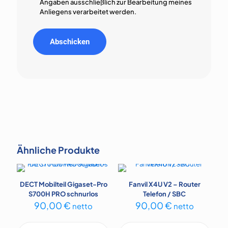
Angaben ausschließlich zur Bearbeitung meines
Anliegens verarbeitet werden.
Ähnliche Produkte
DECT Mobilteil Gigaset-Pro
Fanvil X4U V2 – Router
S700H PRO schnurlos
Telefon / SBC
90,00
€
90,00
€
netto
netto