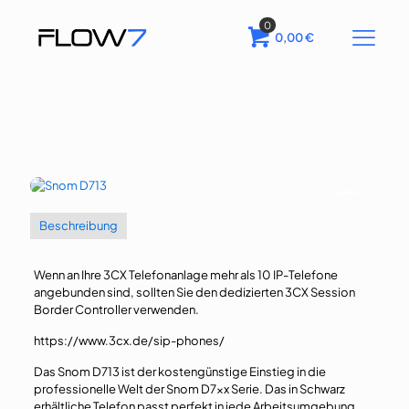
0
0,00
€
Beschreibung
Wenn an Ihre 3CX Telefonanlage mehr als 10 IP-Telefone
angebunden sind, sollten Sie den dedizierten 3CX Session
Border Controller verwenden.
https://www.3cx.de/sip-phones/
Das Snom D713 ist der kostengünstige Einstieg in die
professionelle Welt der Snom D7xx Serie. Das in Schwarz
erhältliche Telefon passt perfekt in jede Arbeitsumgebung,