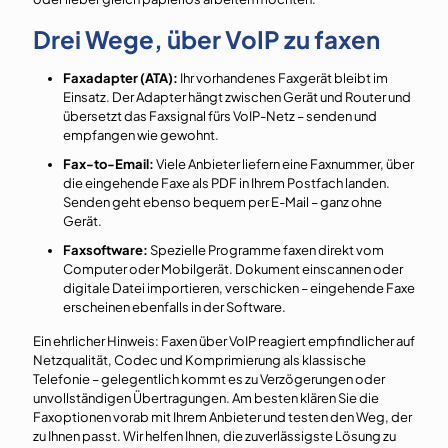
Drei Wege, über VoIP zu faxen
Faxadapter (ATA):
Ihr vorhandenes Faxgerät bleibt im
Einsatz. Der Adapter hängt zwischen Gerät und Router und
übersetzt das Faxsignal fürs VoIP-Netz – senden und
empfangen wie gewohnt.
Fax-to-Email:
Viele Anbieter liefern eine Faxnummer, über
die eingehende Faxe als PDF in Ihrem Postfach landen.
Senden geht ebenso bequem per E-Mail – ganz ohne
Gerät.
Faxsoftware:
Spezielle Programme faxen direkt vom
Computer oder Mobilgerät. Dokument einscannen oder
digitale Datei importieren, verschicken – eingehende Faxe
erscheinen ebenfalls in der Software.
Ein ehrlicher Hinweis: Faxen über VoIP reagiert empfindlicher auf
Netzqualität, Codec und Komprimierung als klassische
Telefonie – gelegentlich kommt es zu Verzögerungen oder
unvollständigen Übertragungen. Am besten klären Sie die
Faxoptionen vorab mit Ihrem Anbieter und testen den Weg, der
zu Ihnen passt. Wir helfen Ihnen, die zuverlässigste Lösung zu