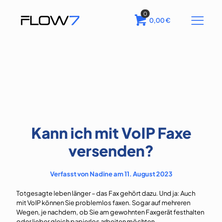
0
0,00
€
Kann ich mit VoIP Faxe
versenden?
Verfasst von Nadine am 11. August 2023
Totgesagte leben länger – das Fax gehört dazu. Und ja: Auch
mit VoIP können Sie problemlos faxen. Sogar auf mehreren
Wegen, je nachdem, ob Sie am gewohnten Faxgerät festhalten
oder lieber gleich papierlos arbeiten möchten.