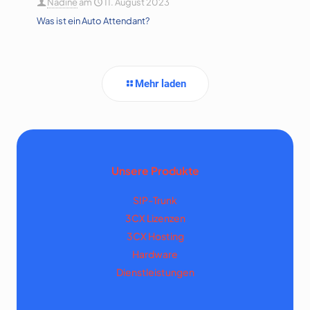
Nadine
am
11. August 2023
Was ist ein Auto Attendant?
Mehr laden
Unsere Produkte
SIP-Trunk
3CX Lizenzen
3CX Hosting
Hardware
Dienstleistungen