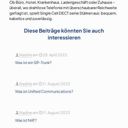
Ob Büro, Hotel, Krankenhaus, Ladengeschäft oder Zuhause –
überall, wo drahtlose Telefonie mit überschaubarer Reichweite
gefragt ist, spielt Single Cell DECT seine Stärken aus: bequem,
kabellos und zuverlässig.
Diese Beiträge könnten Sie auch
interessieren
Nadine
am
28. April 2023
Was ist ein SIP-Trunk?
Nadine
am
11. August 2023
Was ist Unified Communications?
Nadine
am
11. August 2023
Was ist NAT?