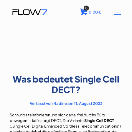
0
0,00
€
Was bedeutet Single Cell
DECT?
Verfasst von Nadine am 11. August 2023
Schnurlos telefonieren und sich dabei frei durchs Büro
bewegen – dafür sorgt DECT. Die Variante
Single Cell DECT
(„Single Cell Digital Enhanced Cordless Telecommunications“)
beschreibt dabei die einfachste Form: eine Basisstation, die