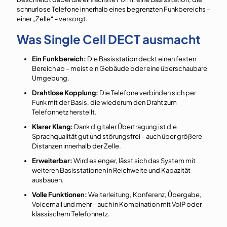
schnurlose Telefone innerhalb eines begrenzten Funkbereichs –
einer „Zelle“ – versorgt.
Was Single Cell DECT ausmacht
Ein Funkbereich:
Die Basisstation deckt einen festen
Bereich ab – meist ein Gebäude oder eine überschaubare
Umgebung.
Drahtlose Kopplung:
Die Telefone verbinden sich per
Funk mit der Basis, die wiederum den Draht zum
Telefonnetz herstellt.
Klarer Klang:
Dank digitaler Übertragung ist die
Sprachqualität gut und störungsfrei – auch über größere
Distanzen innerhalb der Zelle.
Erweiterbar:
Wird es enger, lässt sich das System mit
weiteren Basisstationen in Reichweite und Kapazität
ausbauen.
Volle Funktionen:
Weiterleitung, Konferenz, Übergabe,
Voicemail und mehr – auch in Kombination mit VoIP oder
klassischem Telefonnetz.