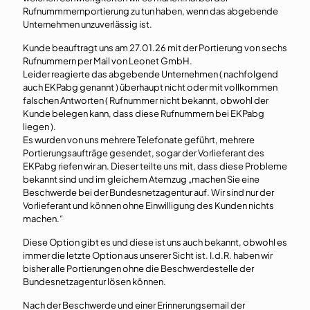
Rufnummmernportierung zu tun haben, wenn das abgebende
Unternehmen unzuverlässig ist.
Kunde beauftragt uns am 27.01.26 mit der Portierung von sechs
Rufnummern per Mail von Leonet GmbH.
Leider reagierte das abgebende Unternehmen ( nachfolgend
auch EKPabg genannt ) überhaupt nicht oder mit vollkommen
falschen Antworten ( Rufnummer nicht bekannt, obwohl der
Kunde belegen kann, dass diese Rufnummern bei EKPabg
liegen ).
Es wurden von uns mehrere Telefonate geführt, mehrere
Portierungsaufträge gesendet, sogar der Vorlieferant des
EKPabg riefen wir an. Dieser teilte uns mit, dass diese Probleme
bekannt sind und im gleichem Atemzug „machen Sie eine
Beschwerde bei der Bundesnetzagentur auf. Wir sind nur der
Vorlieferant und können ohne Einwilligung des Kunden nichts
machen.“
Diese Option gibt es und diese ist uns auch bekannt, obwohl es
immer die letzte Option aus unserer Sicht ist. I.d.R. haben wir
bisher alle Portierungen ohne die Beschwerdestelle der
Bundesnetzagentur lösen können.
Nach der Beschwerde und einer Erinnerungsemail der