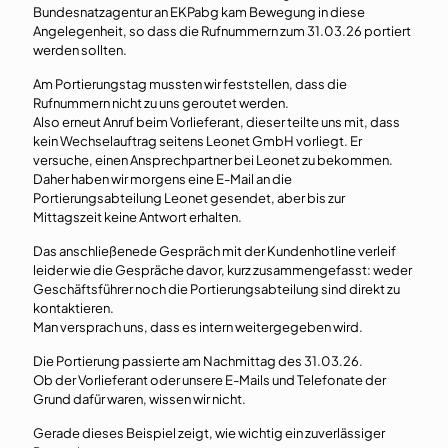
Bundesnatzagentur an EKPabg kam Bewegung in diese
Angelegenheit, so dass die Rufnummern zum 31.03.26 portiert
werden sollten.
Am Portierungstag mussten wir feststellen, dass die
Rufnummern nicht zu uns geroutet werden.
Also erneut Anruf beim Vorlieferant, dieser teilte uns mit, dass
kein Wechselauftrag seitens Leonet GmbH vorliegt. Er
versuche, einen Ansprechpartner bei Leonet zu bekommen.
Daher haben wir morgens eine E-Mail an die
Portierungsabteilung Leonet gesendet, aber bis zur
Mittagszeit keine Antwort erhalten.
Das anschließenede Gespräch mit der Kundenhotline verleif
leider wie die Gespräche davor, kurz zusammengefasst: weder
Geschäftsführer noch die Portierungsabteilung sind direkt zu
kontaktieren.
Man versprach uns, dass es intern weitergegeben wird.
Die Portierung passierte am Nachmittag des 31.03.26.
Ob der Vorlieferant oder unsere E-Mails und Telefonate der
Grund dafür waren, wissen wir nicht.
Gerade dieses Beispiel zeigt, wie wichtig ein zuverlässiger