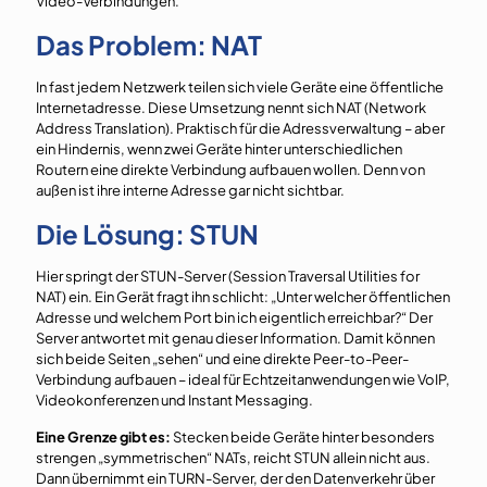
Video-Verbindungen.
Das Problem: NAT
In fast jedem Netzwerk teilen sich viele Geräte eine öffentliche
Internetadresse. Diese Umsetzung nennt sich NAT (Network
Address Translation). Praktisch für die Adressverwaltung – aber
ein Hindernis, wenn zwei Geräte hinter unterschiedlichen
Routern eine direkte Verbindung aufbauen wollen. Denn von
außen ist ihre interne Adresse gar nicht sichtbar.
Die Lösung: STUN
Hier springt der STUN-Server (Session Traversal Utilities for
NAT) ein. Ein Gerät fragt ihn schlicht: „Unter welcher öffentlichen
Adresse und welchem Port bin ich eigentlich erreichbar?“ Der
Server antwortet mit genau dieser Information. Damit können
sich beide Seiten „sehen“ und eine direkte Peer-to-Peer-
Verbindung aufbauen – ideal für Echtzeitanwendungen wie VoIP,
Videokonferenzen und Instant Messaging.
Eine Grenze gibt es:
Stecken beide Geräte hinter besonders
strengen „symmetrischen“ NATs, reicht STUN allein nicht aus.
Dann übernimmt ein TURN-Server, der den Datenverkehr über