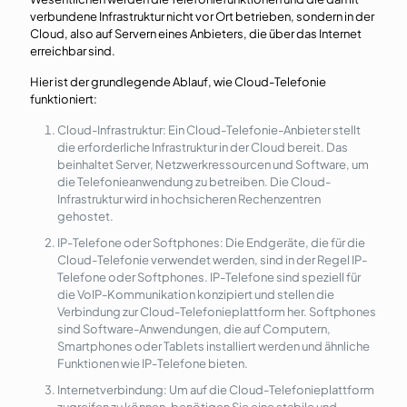
verbundene Infrastruktur nicht vor Ort betrieben, sondern in der
Cloud, also auf Servern eines Anbieters, die über das Internet
erreichbar sind.
Hier ist der grundlegende Ablauf, wie Cloud-Telefonie
funktioniert:
Cloud-Infrastruktur: Ein Cloud-Telefonie-Anbieter stellt
die erforderliche Infrastruktur in der Cloud bereit. Das
beinhaltet Server, Netzwerkressourcen und Software, um
die Telefonieanwendung zu betreiben. Die Cloud-
Infrastruktur wird in hochsicheren Rechenzentren
gehostet.
IP-Telefone oder Softphones: Die Endgeräte, die für die
Cloud-Telefonie verwendet werden, sind in der Regel IP-
Telefone oder Softphones. IP-Telefone sind speziell für
die VoIP-Kommunikation konzipiert und stellen die
Verbindung zur Cloud-Telefonieplattform her. Softphones
sind Software-Anwendungen, die auf Computern,
Smartphones oder Tablets installiert werden und ähnliche
Funktionen wie IP-Telefone bieten.
Internetverbindung: Um auf die Cloud-Telefonieplattform