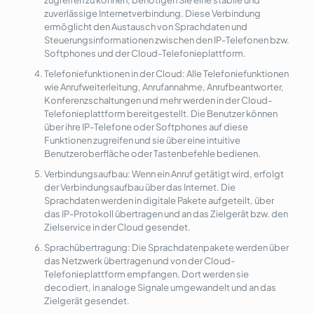
zugreifen zu können, benötigen Sie eine stabile und
zuverlässige Internetverbindung. Diese Verbindung
ermöglicht den Austausch von Sprachdaten und
Steuerungsinformationen zwischen den IP-Telefonen bzw.
Softphones und der Cloud-Telefonieplattform.
Telefoniefunktionen in der Cloud: Alle Telefoniefunktionen
wie Anrufweiterleitung, Anrufannahme, Anrufbeantworter,
Konferenzschaltungen und mehr werden in der Cloud-
Telefonieplattform bereitgestellt. Die Benutzer können
über ihre IP-Telefone oder Softphones auf diese
Funktionen zugreifen und sie über eine intuitive
Benutzeroberfläche oder Tastenbefehle bedienen.
Verbindungsaufbau: Wenn ein Anruf getätigt wird, erfolgt
der Verbindungsaufbau über das Internet. Die
Sprachdaten werden in digitale Pakete aufgeteilt, über
das IP-Protokoll übertragen und an das Zielgerät bzw. den
Zielservice in der Cloud gesendet.
Sprachübertragung: Die Sprachdatenpakete werden über
das Netzwerk übertragen und von der Cloud-
Telefonieplattform empfangen. Dort werden sie
decodiert, in analoge Signale umgewandelt und an das
Zielgerät gesendet.