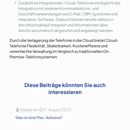
Zusätzliche Integrationen: Cloud-Telefonie ermöglicht die
Integration mit anderen Kommunikations- und
Geschäftsanwendungen wie E-Mail, CRM-Systemen und
Helpdesk-Software. Dadurch können Anrufe nahtlos in
den Arbeitsablauf integriert und Informationen über
Anrufer automatisch abgerufen und angezeigt werden.
Durch die Verlagerung der Telefonie in die Cloud bietet Cloud-
Telefonie Flexibilität, Skalierbarkeit, Kosteneffizienz und
vereinfachte Verwaltung im Vergleich zu traditionellen On-
Premise-Telefonsystemen.
Diese Beiträge könnten Sie auch
interessieren
Nadine
am
11. August 2023
Was ist eine Mac-Adresse?